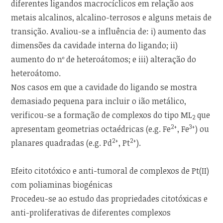
diferentes ligandos macrocíclicos em relação aos
metais alcalinos, alcalino-terrosos e alguns metais de
transição. Avaliou-se a influência de: i) aumento das
dimensões da cavidade interna do ligando; ii)
aumento do nº de heteroátomos; e iii) alteração do
heteroátomo.
Nos casos em que a cavidade do ligando se mostra
demasiado pequena para incluir o ião metálico,
verificou-se a formação de complexos do tipo ML
que
2
2+
3+
apresentam geometrias octaédricas (e.g. Fe
, Fe
) ou
2+
2+
planares quadradas (e.g. Pd
, Pt
).
Efeito citotóxico e anti-tumoral de complexos de Pt(II)
com poliaminas biogénicas
Procedeu-se ao estudo das propriedades citotóxicas e
anti-proliferativas de diferentes complexos