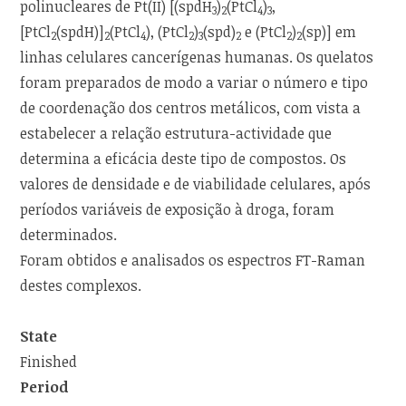
polinucleares de Pt(II) [(spdH
)
(PtCl
)
,
3
2
4
3
[PtCl
(spdH)]
(PtCl
), (PtCl
)
(spd)
e (PtCl
)
(sp)] em
2
2
4
2
3
2
2
2
linhas celulares cancerígenas humanas. Os quelatos
foram preparados de modo a variar o número e tipo
de coordenação dos centros metálicos, com vista a
estabelecer a relação estrutura-actividade que
determina a eficácia deste tipo de compostos. Os
valores de densidade e de viabilidade celulares, após
períodos variáveis de exposição à droga, foram
determinados.
Foram obtidos e analisados os espectros FT-Raman
destes complexos.
State
Finished
Period