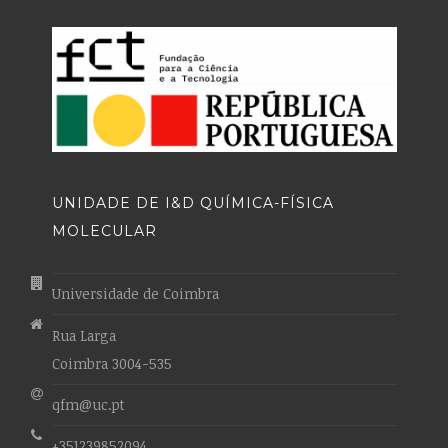
UNIDADE DE I&D QUÍMICA-FÍSICA
MOLECULAR
Universidade de Coimbra
Rua Larga
Coimbra 3004-535
qfm@uc.pt
+351239852094