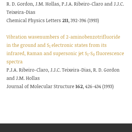
R. D. Gordon, J.M. Hollas, P.J.A. Ribeiro-Claro and J.J.C.
Teixeira-Dias
Chemical Physics Letters
211,
392-396 (1993)
Vibration wavenumbers of 2-aminobenzotrifluoride
in the ground and S
electronic states from its
1
infrared, Raman and supersonic jet S
-S
fluorescence
1
0
spectra
P.J.A. Ribeiro-Claro, J.J.C. Teixeira-Dias, R. D. Gordon
and J.M. Hollas
Journal of Molecular Structure
162,
426-434 (1993)