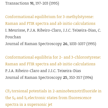
Transactions
91,
197-203 (1995)
Conformational equilibrium for 3-methylstyrene:
Raman and FTIR spectra and ab initio calculations
I. Meurisse, P.J.A. Ribeiro-Claro, J.J.C. Teixeira-Dias, C.
Pouchan
Journal of Raman Spectroscopy
26,
1033-1037 (1995)
Conformational equilibria for 2- and 3-chlorostyrene:
Raman and FTIR spectra and ab initio calculations
P.J.A. Ribeiro-Claro and J.J.C. Teixeira-Dias
Journal of Raman Spectroscopy
25,
353-357 (1994)
CF
torsional potentials in 2-aminobenzotrifluoride in
3
the S
and S
electronic states from fluorescence
0
1
spectra in a supersonic jet