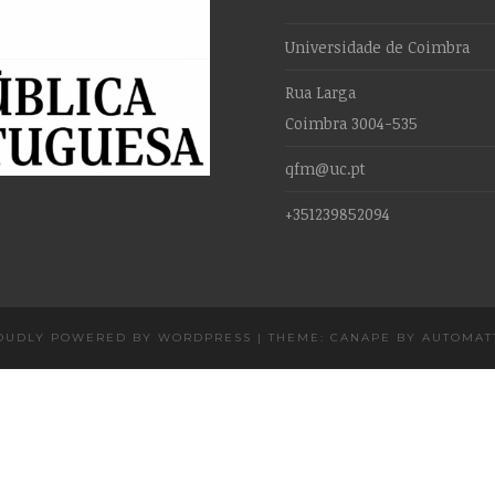
Universidade de Coimbra
Rua Larga
Coimbra 3004-535
qfm@uc.pt
+351239852094
OUDLY POWERED BY WORDPRESS
|
THEME: CANAPE BY
AUTOMAT