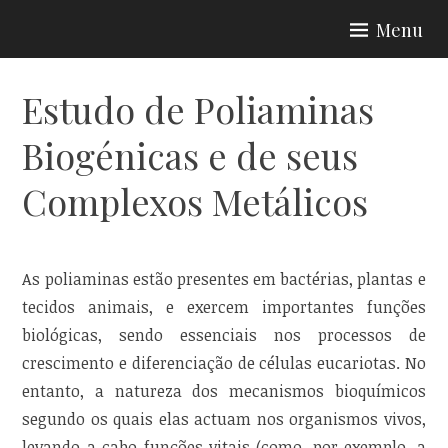
Skip
Menu
to
content
Estudo de Poliaminas
Biogénicas e de seus
Complexos Metálicos
As poliaminas estão presentes em bactérias, plantas e
tecidos animais, e exercem importantes funções
biológicas, sendo essenciais nos processos de
crescimento e diferenciação de células eucariotas. No
entanto, a natureza dos mecanismos bioquímicos
segundo os quais elas actuam nos organismos vivos,
levando a cabo funções vitais (como, por exemplo, a