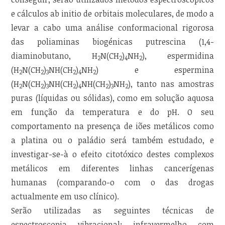
e cálculos ab initio de orbitais moleculares, de modo a
levar a cabo uma análise conformacional rigorosa
das poliaminas biogénicas putrescina (1,4-
diaminobutano, H
N(CH
)
NH
), espermidina
2
2
4
2
(H
N(CH
)
NH(CH
)
NH
) e espermina
2
2
3
2
4
2
(H
N(CH
)
NH(CH
)
NH(CH
)
NH
), tanto nas amostras
2
2
3
2
4
2
3
2
puras (líquidas ou sólidas), como em solução aquosa
em função da temperatura e do pH. O seu
comportamento na presença de iões metálicos como
a platina ou o paládio será também estudado, e
investigar-se-à o efeito citotóxico destes complexos
metálicos em diferentes linhas cancerígenas
humanas (comparando-o com o das drogas
actualmente em uso clínico).
Serão utilizadas as seguintes técnicas de
espectroscopia vibracional: infravermelho com